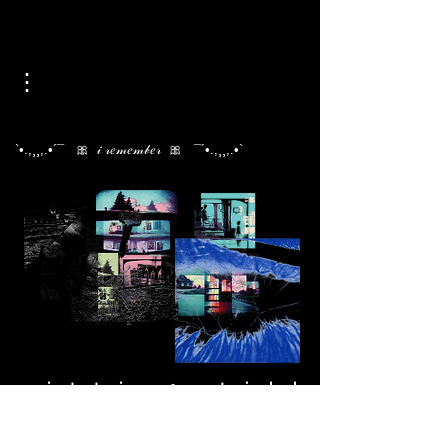
⋮
`•.,¸¸,.•´¯ 🎀 𝒾 𝓇𝑒𝓂𝑒𝓂𝒷𝑒𝓇 🎀 ¯´•.,¸¸,.•`
ｓｉｔｔｉｎｇ ｓｔｉｌｌ
ｌｏｏｋｉｎｇ ｕｐ