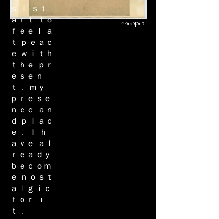
ｓ Ｉ ｓｔ
ａｒｔ ｔｏ
^ ɘm ʞɔi|ɔ
ｆｅｅｌ ａ
ｔ ｐｅａｃ
ｅ ｗｉｔｈ
ｔｈｅ ｐｒ
ｅｓｅｎ
ｔ， ｍｙ
ｐｒｅｓｅ
ｎｃｅ ａｎ
ｄ ｐｌａｃ
ｅ， Ｉ ｈ
ａｖｅ ａｌ
ｒｅａｄｙ
ｂｅｃｏｍ
ｅ ｎｏｓｔ
ａｌｇｉｃ
ｆｏｒ ｉ
ｔ．