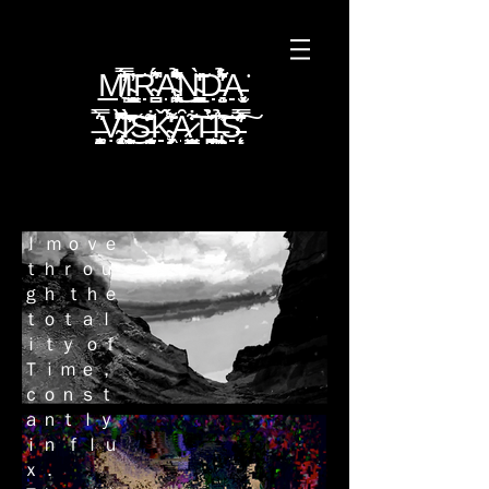
M̸̞̿̈́̄́̈́̐̇̕͠I̴̺̞̤͇͙̱̘̫͎̮͑̕R̴̳̪̳͆͛̂̍́A̴̢̛̩̪͕͖͆̑͂͂͋̉̈̐̐͜N̴̠̪̠̫̹̗̲̝̪̈̃̍̍̌̒̀͘ͅD̵̻̤̦̓̋̈́͋͛̉̓̕A̵͎̫̞͓͔̝͘
̶̧̰̳̦͛̿͛̀̈Ṿ̴̨̨̡͚͆̇͆͌̽̀̚̚͘͝I̷̛̼̠̬̟̥̖̯̹̓̋̀̔̎͗̓͜͠͠S̶͔̰̯̠̬͍͗͑̎̇̂͋ͅǨ̴̡͕̹͖͌͛̒̈́̀͘Ȃ̷̬̤̩͇̺̦͋͠T̶͔̟̪̟̘͎̱̀̆̉͗͠I̶̢̛̼̗̱̣̜̖͛̉͠͝S̵̨̗̓̈́͂̊̓̿̓͠
Ｉ ｍｏｖｅ
ｔｈｒｏｕ
ｇｈ ｔｈｅ
ｔｏｔａｌ
ｉｔｙ ｏｆ
Ｔｉｍｅ，
ｃｏｎｓｔ
ａｎｔｌｙ
ｉｎ ｆｌｕ
ｘ．